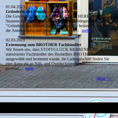
01.04.2023
Gründerin des Monats - Startup-BB
Die Geschäftsleitung von STOFFGLÜCK HERRENBERG,
Susanne Gürtler, wurde vom Landkreis Böblingen zur
"Gründerin des Monats April" ernannt. Wir bedanken uns für
die Anerkennung und freuen uns, dass die...
mehr
02.03.2023
Ernennung zum BROTHER Fachhändler
Wir freuen uns, dass STOFFGLÜCK HERRENBERG als
autorisierter Fachhändler des Herstellers BROTHER
ausgewählt und bestimmt wurde. Im Ladengeschäft finden Sie
eine Auswahl an Näh- und Overlockmaschinen -
passend...
mehr
ältere >>