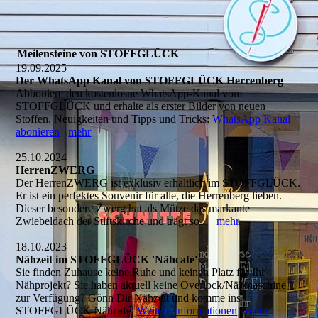
Meilensteine von STOFFGLÜCK
19.09.2025
Der WhatsApp Kanal von STOFFGLÜCK Herrenberg
Abboniere den kostenlosne WhatsApp-Kanal vom
STOFFGLÜCK und erhalte als erster Bilder von neuen
Stoffen, Neuigkeiten und Tipps und Tricks:
WhatsApp Kanal
abonieren
mehr
25.10.2024
HerrenZWERG
Der HerrenZWERG ist exklusiv erhältlich im STOFFGLÜCK.
Er ist ein perfektes Souvenir für alle, die Herrenberg lieben.
Dieser besondere Zwerg hat als Mütze das markante
Zwiebeldach der Stiftskirche und trägt so...
mehr
18.10.2023
Nähzeit im STOFFGLÜCK 'Nähcafé'
Sie finden Zuhause keine Ruhe und keinen Platz für Ihr
Nähprojekt? Sie haben aktuell keine Overlock/Nähmaschine
zur Verfügung? Gönn Dir Nähzeit und komme ins
STOFFGLÜCK Nähcafé.
Weitere Informationen
mehr