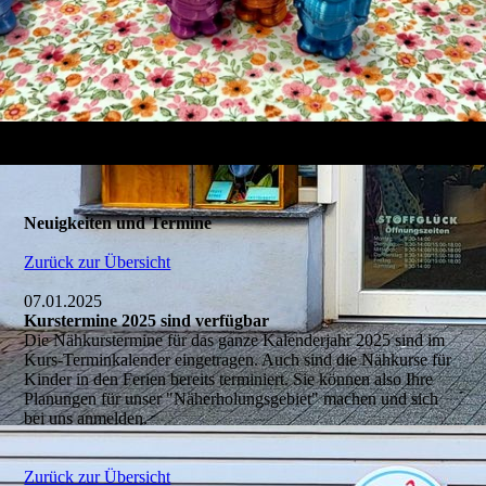
Neuigkeiten und Termine
Zurück zur Übersicht
07.01.2025
Kurstermine 2025 sind verfügbar
Die Nähkurstermine für das ganze Kalenderjahr 2025 sind im
Kurs-Terminkalender eingetragen. Auch sind die Nähkurse für
Kinder in den Ferien bereits terminiert. Sie können also Ihre
Planungen für unser "Näherholungsgebiet" machen und sich
bei uns anmelden.
Zurück zur Übersicht